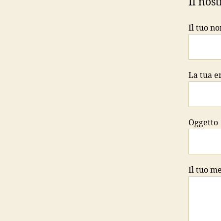
Il nost
Il tuo n
La tua e
Oggetto
Il tuo m