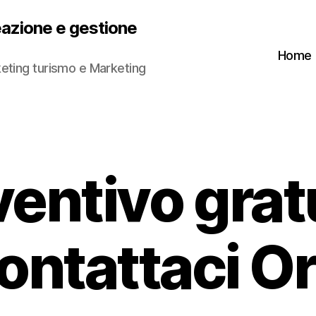
eazione e gestione
Home
eting turismo e Marketing
entivo grat
ontattaci Or