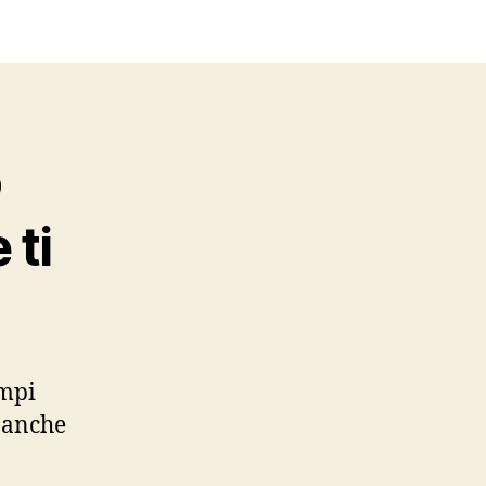
o
 ti
ampi
i anche