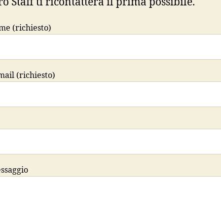
ro Staff ti ricontatterà il prima possibile.
ome (richiesto)
mail (richiesto)
essaggio