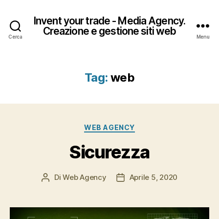
Invent your trade - Media Agency.
Creazione e gestione siti web
Cerca
Menu
Tag:
web
Categorie
WEB AGENCY
Sicurezza
Di
Web Agency
Aprile 5, 2020
Autore
Data
articolo
dell'articolo