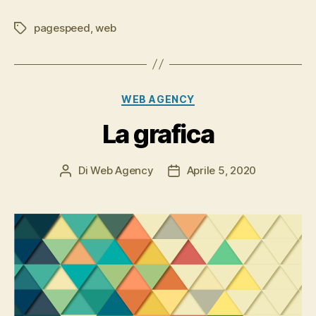
pagespeed
,
web
Tag
Categorie
WEB AGENCY
La grafica
Di
Web Agency
Aprile 5, 2020
Autore
Data
articolo
dell'articolo