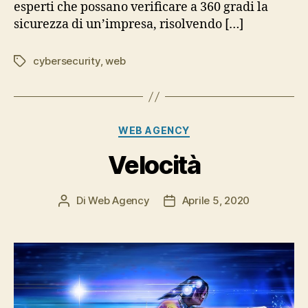
esperti che possano verificare a 360 gradi la
sicurezza di un’impresa, risolvendo […]
cybersecurity
,
web
Tag
Categorie
WEB AGENCY
Velocità
Di
Web Agency
Aprile 5, 2020
Autore
Data
articolo
dell'articolo